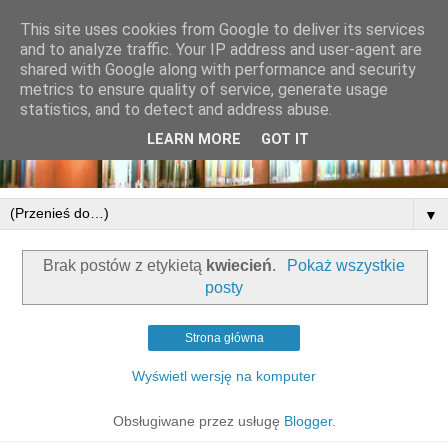
This site uses cookies from Google to deliver its services
and to analyze traffic. Your IP address and user-agent are
shared with Google along with performance and security
metrics to ensure quality of service, generate usage
statistics, and to detect and address abuse.
LEARN MORE
GOT IT
▼
Brak postów z etykietą
kwiecień
.
Pokaż wszystkie
posty
Strona główna
Wyświetl wersję na komputer
Obsługiwane przez usługę
Blogger
.