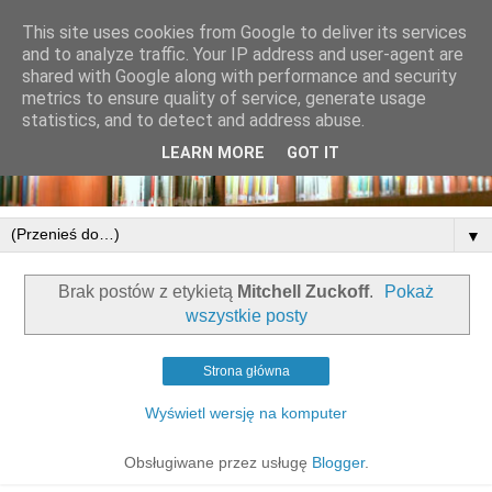
This site uses cookies from Google to deliver its services
and to analyze traffic. Your IP address and user-agent are
shared with Google along with performance and security
metrics to ensure quality of service, generate usage
statistics, and to detect and address abuse.
LEARN MORE
GOT IT
▼
Brak postów z etykietą
Mitchell Zuckoff
.
Pokaż
wszystkie posty
Strona główna
Wyświetl wersję na komputer
Obsługiwane przez usługę
Blogger
.