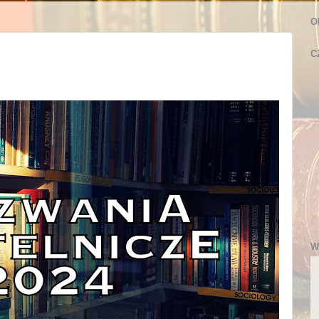
O
C
W