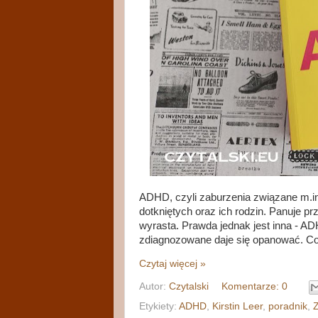
ADHD, czyli zaburzenia związane m.in.
dotkniętych oraz ich rodzin. Panuje prz
wyrasta. Prawda jednak jest inna - AD
zdiagnozowane daje się opanować. Co
Czytaj więcej »
Autor:
Czytalski
Komentarze: 0
Etykiety:
ADHD
,
Kirstin Leer
,
poradnik
,
Z