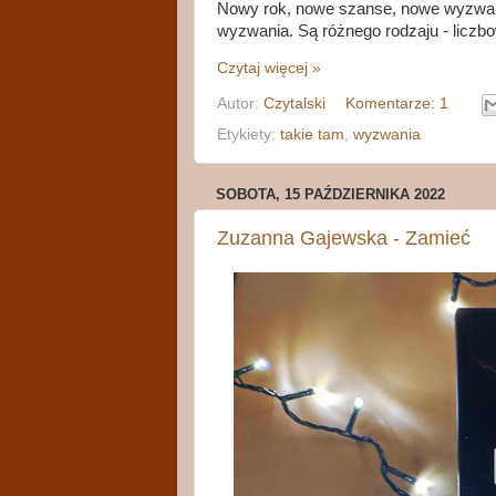
Nowy rok, nowe szanse, nowe wyzwan
wyzwania. Są różnego rodzaju - liczb
Czytaj więcej »
Autor:
Czytalski
Komentarze: 1
Etykiety:
takie tam
,
wyzwania
SOBOTA, 15 PAŹDZIERNIKA 2022
Zuzanna Gajewska - Zamieć