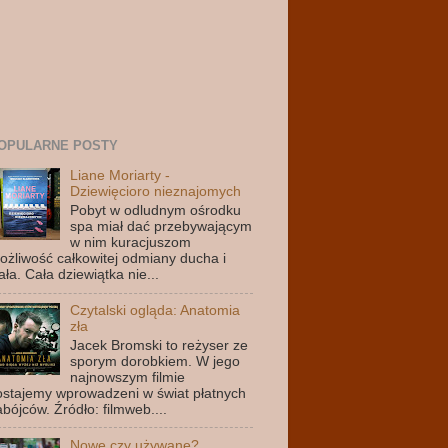
OPULARNE POSTY
Liane Moriarty -
Dziewięcioro nieznajomych
Pobyt w odludnym ośrodku
spa miał dać przebywającym
w nim kuracjuszom
ożliwość całkowitej odmiany ducha i
ała. Cała dziewiątka nie...
Czytalski ogląda: Anatomia
zła
Jacek Bromski to reżyser ze
sporym dorobkiem. W jego
najnowszym filmie
ostajemy wprowadzeni w świat płatnych
abójców. Źródło: filmweb....
Nowe czy używane?