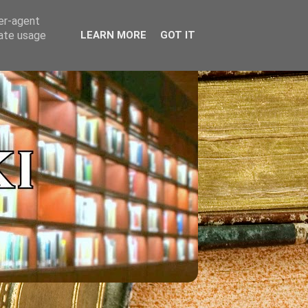
ser-agent
rate usage
LEARN MORE
GOT IT