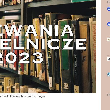
C
O
//www.flickr.com/photos/alex_maga/