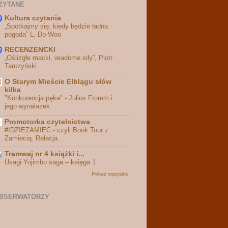
ZYTANE
Kultura czytania
„Spotkajmy się, kiedy będzie ładna
pogoda” L. Do-Woo
RECENZENCKI
„Oślizgłe macki, wiadome siły”, Piotr
Tarczyński
O Starym Mieście Elblągu słów
kilka
"Konkurencja pęka" - Julius Fromm i
jego wynalazek
Promotorka czytelnictwa
#IDZIEZAMIEĆ - czyli Book Tour z
Zamiecią. Relacja.
Tramwaj nr 4 książki i...
Usagi Yojimbo saga – księga 1
Pokaż wszystko
BSERWATORZY