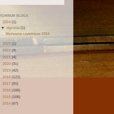
RCHIWUM BLOGA
▼
2024
(1)
▼
stycznia
(1)
Wyzwania czytelnicze 2024
►
2023
(1)
►
2022
(4)
►
2021
(4)
►
2020
(31)
►
2019
(42)
►
2018
(122)
►
2017
(91)
►
2016
(106)
►
2015
(106)
►
2014
(67)