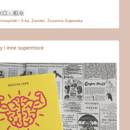
rószyński i S-ka
,
Zamieć
,
Zuzanna Gajewska
y i inne supermoce