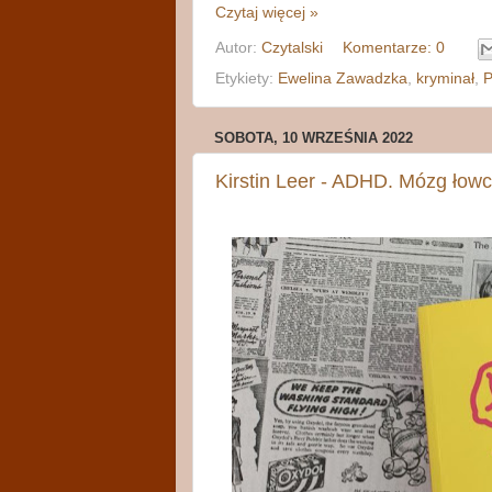
Czytaj więcej »
Autor:
Czytalski
Komentarze: 0
Etykiety:
Ewelina Zawadzka
,
kryminał
,
P
SOBOTA, 10 WRZEŚNIA 2022
Kirstin Leer - ADHD. Mózg łowc