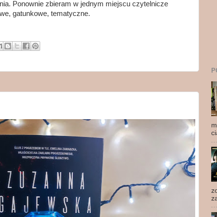
ia. Ponownie zbieram w jednym miejscu czytelnicze
owe, gatunkowe, tematyczne.
P
m
ci
z
z