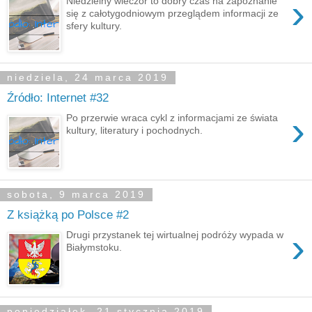
›
Niedzielny wieczór to dobry czas na zapoznanie
się z całotygodniowym przeglądem informacji ze
sfery kultury.
niedziela, 24 marca 2019
Źródło: Internet #32
›
Po przerwie wraca cykl z informacjami ze świata
kultury, literatury i pochodnych.
sobota, 9 marca 2019
Z książką po Polsce #2
›
Drugi przystanek tej wirtualnej podróży wypada w
Białymstoku.
poniedziałek, 21 stycznia 2019