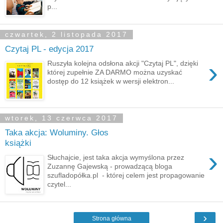
p...
czwartek, 2 listopada 2017
Czytaj PL - edycja 2017
›
Ruszyła kolejna odsłona akcji "Czytaj PL", dzięki
której zupełnie ZA DARMO można uzyskać
dostęp do 12 książek w wersji elektron...
wtorek, 13 czerwca 2017
Taka akcja: Woluminy. Głos
książki
›
Słuchajcie, jest taka akcja wymyślona przez
Zuzannę Gajewską - prowadzącą bloga
szufladopółka.pl - której celem jest propagowanie
czytel...
›
Strona główna