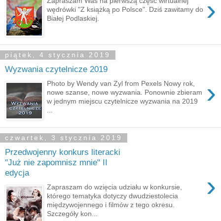
›
Zapraszam Was na pierwszą część wirtualnej
wędrówki "Z książką po Polsce". Dziś zawitamy do
Białej Podlaskiej.
piątek, 4 stycznia 2019
Wyzwania czytelnicze 2019
›
Photo by Wendy van Zyl from Pexels Nowy rok,
nowe szanse, nowe wyzwania. Ponownie zbieram
w jednym miejscu czytelnicze wyzwania na 2019
...
czwartek, 3 stycznia 2019
Przedwojenny konkurs literacki
"Już nie zapomnisz mnie" II
edycja
›
Zapraszam do wzięcia udziału w konkursie,
którego tematyka dotyczy dwudziestolecia
międzywojennego i filmów z tego okresu.
Szczegóły kon...