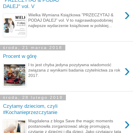
"PRZECZYTAJ & PODAJ
DALEJ" vol. V
›
Wielka Wymiana Książkowa "PRZECZYTAJ &
PODAJ DALEJ" vol. V to najprawdopodobniej
najlepsze wydarzenie książkowe w polskiej...
środa, 21 marca 2018
Procent w górę
›
I to jest chyba jedyna pozytywna wiadomość
związana z wynikami badania czytelnictwa za rok
2017.
środa, 28 lutego 2018
Czytamy dzieciom, czyli
#Kochanieprzezczytanie
›
Magdalena z bloga Save the magic moments
postanowiła zorganizować akcję promującą
czytanie z dziećmi i dla dzieci. Jako czytający tata