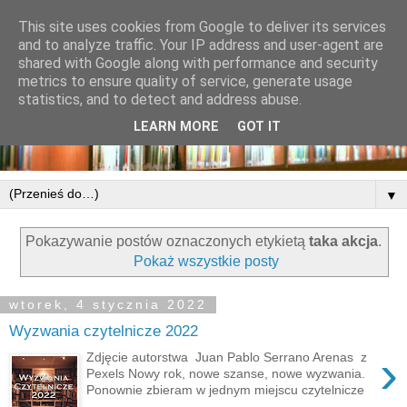
This site uses cookies from Google to deliver its services
and to analyze traffic. Your IP address and user-agent are
shared with Google along with performance and security
metrics to ensure quality of service, generate usage
statistics, and to detect and address abuse.
LEARN MORE
GOT IT
▼
Pokazywanie postów oznaczonych etykietą
taka akcja
.
Pokaż wszystkie posty
wtorek, 4 stycznia 2022
Wyzwania czytelnicze 2022
›
Zdjęcie autorstwa Juan Pablo Serrano Arenas z
Pexels Nowy rok, nowe szanse, nowe wyzwania.
Ponownie zbieram w jednym miejscu czytelnicze
...