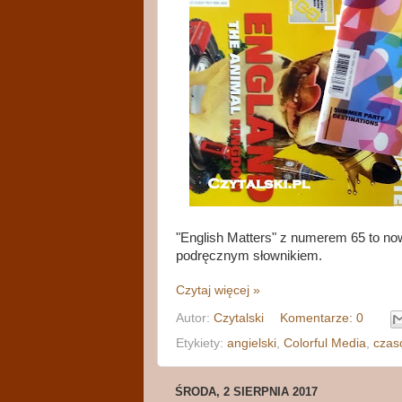
"English Matters" z numerem 65 to no
podręcznym słownikiem.
Czytaj więcej »
Autor:
Czytalski
Komentarze: 0
Etykiety:
angielski
,
Colorful Media
,
czas
ŚRODA, 2 SIERPNIA 2017