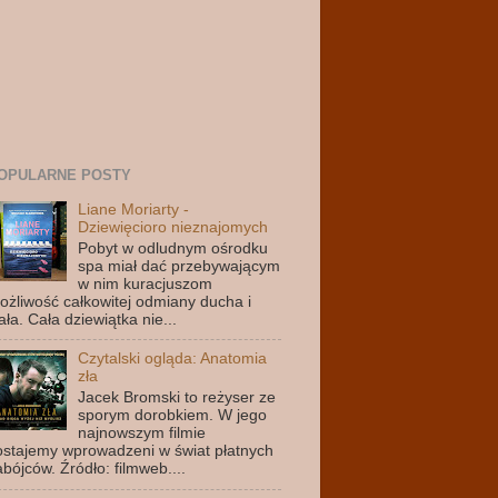
OPULARNE POSTY
Liane Moriarty -
Dziewięcioro nieznajomych
Pobyt w odludnym ośrodku
spa miał dać przebywającym
w nim kuracjuszom
ożliwość całkowitej odmiany ducha i
ała. Cała dziewiątka nie...
Czytalski ogląda: Anatomia
zła
Jacek Bromski to reżyser ze
sporym dorobkiem. W jego
najnowszym filmie
ostajemy wprowadzeni w świat płatnych
abójców. Źródło: filmweb....