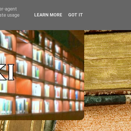
ser-agent
rate usage
LEARN MORE
GOT IT