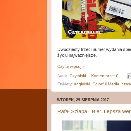
Dwudziesty trzeci numer wydania spec
życiu najważniejsze.
Czytaj więcej »
Autor:
Czytalski
Komentarze: 0
Etykiety:
angielski
,
Colorful Media
,
czas
WTOREK, 29 SIERPNIA 2017
Rafał Szłapa - Bler. Lepsza wer