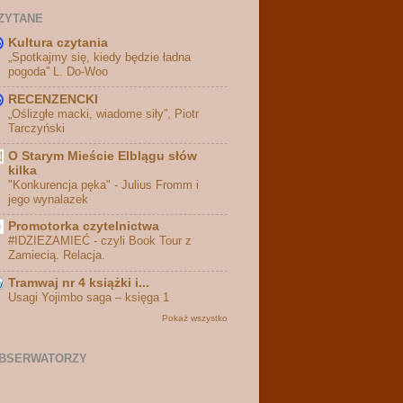
ZYTANE
Kultura czytania
„Spotkajmy się, kiedy będzie ładna
pogoda” L. Do-Woo
RECENZENCKI
„Oślizgłe macki, wiadome siły”, Piotr
Tarczyński
O Starym Mieście Elblągu słów
kilka
"Konkurencja pęka" - Julius Fromm i
jego wynalazek
Promotorka czytelnictwa
#IDZIEZAMIEĆ - czyli Book Tour z
Zamiecią. Relacja.
Tramwaj nr 4 książki i...
Usagi Yojimbo saga – księga 1
Pokaż wszystko
BSERWATORZY