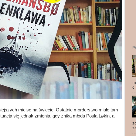
P
m
ci
ejszych miejsc na świecie. Ostatnie morderstwo miało tam
tuacja się jednak zmienia, gdy znika młoda Poula Løkin, a
z
z