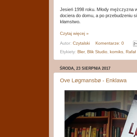
Jesień 1998 roku. Młody mężczyzna 
dociera do domu, a po przebudzeniu si
kłamstwo.
Czytaj więcej »
Autor:
Czytalski
Komentarze: 0
Etykiety:
Bler
,
Blik Studio
,
komiks
,
Rafał
ŚRODA, 23 SIERPNIA 2017
Ove Løgmansbø - Enklawa