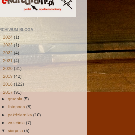
RCHIWUM BLOGA
►
2024
(1)
►
2023
(1)
►
2022
(4)
►
2021
(4)
►
2020
(31)
►
2019
(42)
►
2018
(122)
▼
2017
(91)
►
grudnia
(5)
►
listopada
(8)
►
października
(10)
►
września
(7)
▼
sierpnia
(5)