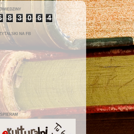
DWIEDZINY
6
8
3
0
6
4
ZYTALSKI NA FB
SPIERAM