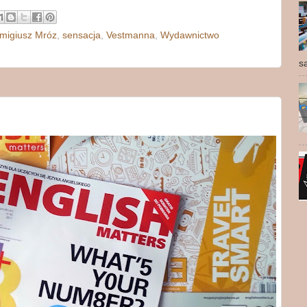
migiusz Mróz
,
sensacja
,
Vestmanna
,
Wydawnictwo
s