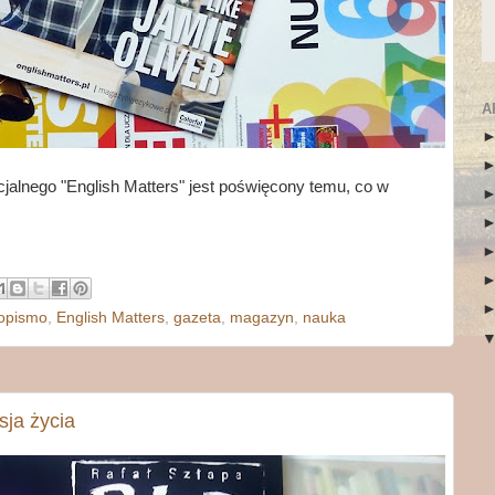
A
jalnego "English Matters" jest poświęcony temu, co w
opismo
,
English Matters
,
gazeta
,
magazyn
,
nauka
sja życia