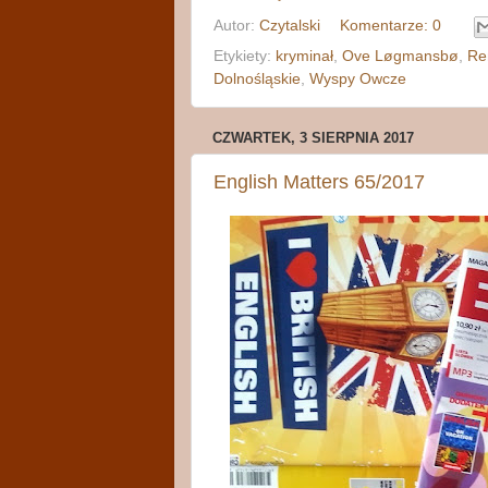
Autor:
Czytalski
Komentarze: 0
Etykiety:
kryminał
,
Ove Løgmansbø
,
Re
Dolnośląskie
,
Wyspy Owcze
CZWARTEK, 3 SIERPNIA 2017
English Matters 65/2017