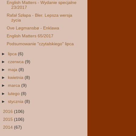
English Matters - Wydanie specjalne
23/2017
Rafał Szłapa - Bler. Lepsza wersja
życia
Ove Løgmansbø - Enklawa
English Matters 65/2017
Podsumowanie "czytalskiego" lipca
►
lipca
(6)
►
czerwca
(9)
►
maja
(8)
►
kwietnia
(8)
►
marca
(9)
►
lutego
(8)
►
stycznia
(8)
►
2016
(106)
►
2015
(106)
►
2014
(67)