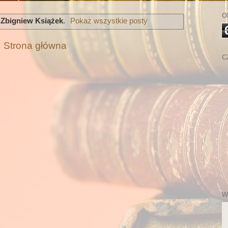
O
ą
Zbigniew Książek
.
Pokaż wszystkie posty
Strona główna
C
W