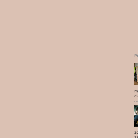
P
m
ci
z
z