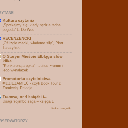
ZYTANE
Kultura czytania
„Spotkajmy się, kiedy będzie ładna
pogoda” L. Do-Woo
RECENZENCKI
„Oślizgłe macki, wiadome siły”, Piotr
Tarczyński
O Starym Mieście Elblągu słów
kilka
"Konkurencja pęka" - Julius Fromm i
jego wynalazek
Promotorka czytelnictwa
#IDZIEZAMIEĆ - czyli Book Tour z
Zamiecią. Relacja.
Tramwaj nr 4 książki i...
Usagi Yojimbo saga – księga 1
Pokaż wszystko
BSERWATORZY