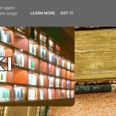
ser-agent
rate usage
LEARN MORE
GOT IT