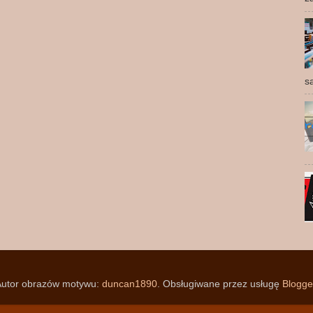
s
utor obrazów motywu:
duncan1890
. Obsługiwane przez usługę
Blogge