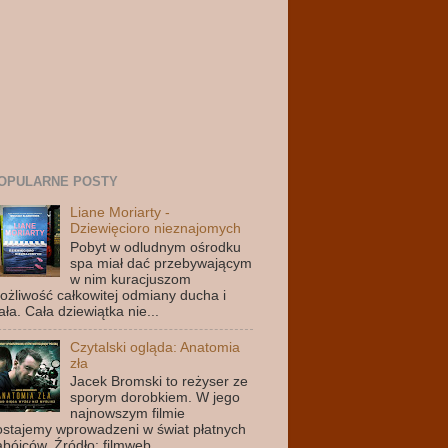
OPULARNE POSTY
Liane Moriarty -
Dziewięcioro nieznajomych
Pobyt w odludnym ośrodku
spa miał dać przebywającym
w nim kuracjuszom
ożliwość całkowitej odmiany ducha i
ała. Cała dziewiątka nie...
Czytalski ogląda: Anatomia
zła
Jacek Bromski to reżyser ze
sporym dorobkiem. W jego
najnowszym filmie
ostajemy wprowadzeni w świat płatnych
abójców. Źródło: filmweb....