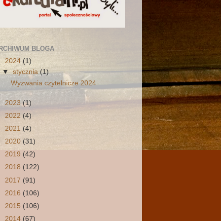
RCHIWUM BLOGA
▼
2024
(1)
▼
stycznia
(1)
Wyzwania czytelnicze 2024
►
2023
(1)
►
2022
(4)
►
2021
(4)
►
2020
(31)
►
2019
(42)
►
2018
(122)
►
2017
(91)
►
2016
(106)
►
2015
(106)
►
2014
(67)