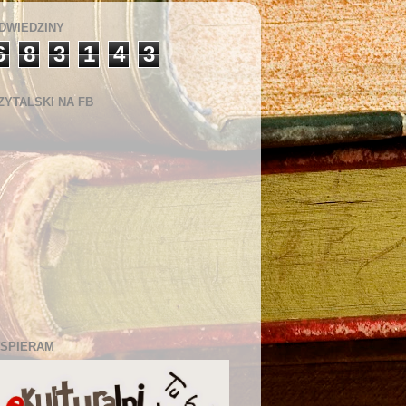
DWIEDZINY
6
8
3
1
4
3
ZYTALSKI NA FB
SPIERAM