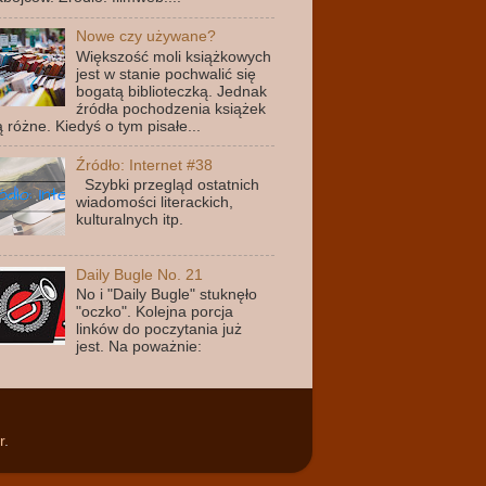
Nowe czy używane?
Większość moli książkowych
jest w stanie pochwalić się
bogatą biblioteczką. Jednak
źródła pochodzenia książek
ą różne. Kiedyś o tym pisałe...
Źródło: Internet #38
Szybki przegląd ostatnich
wiadomości literackich,
kulturalnych itp.
Daily Bugle No. 21
No i "Daily Bugle" stuknęło
"oczko". Kolejna porcja
linków do poczytania już
jest. Na poważnie:
r
.