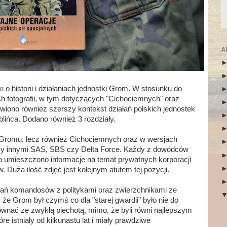
A
 o historii i działaniach jednostki Grom. W stosunku do
 fotografii, w tym dotyczących "Cichociemnych" oraz
tawiono również szerszy kontekst działań polskich jednostek
ińca. Dodano również 3 rozdziały.
ko Gromu, lecz również Cichociemnych oraz w wersjach
zy innymi SAS, SBS czy Delta Force. Każdy z dowódców
 umieszczono informacje na temat prywatnych korporacji
bów. Duża ilość zdjęć jest kolejnym atutem tej pozycji.
ań komandosów z politykami oraz zwierzchnikami ze
że Grom był czymś co dla "starej gwardii" było nie do
zrównać ze zwykłą piechotą, mimo, że byli równi najlepszym
e istniały od kilkunastu lat i miały prawdziwe