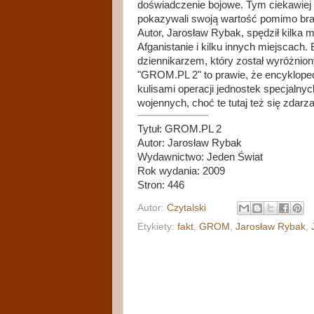
doświadczenie bojowe. Tym ciekawiej cz
pokazywali swoją wartość pomimo bra
Autor, Jarosław Rybak, spędził kilka 
Afganistanie i kilku innych miejscach.
dziennikarzem, który został wyróżnio
"GROM.PL 2" to prawie, że encyklopedi
kulisami operacji jednostek specjalny
wojennych, choć te tutaj też się zdarza
Tytuł: GROM.PL 2
Autor: Jarosław Rybak
Wydawnictwo: Jeden Świat
Rok wydania: 2009
Stron: 446
Autor:
Czytalski
Etykiety:
fakt
,
GROM
,
Jarosław Rybak
,