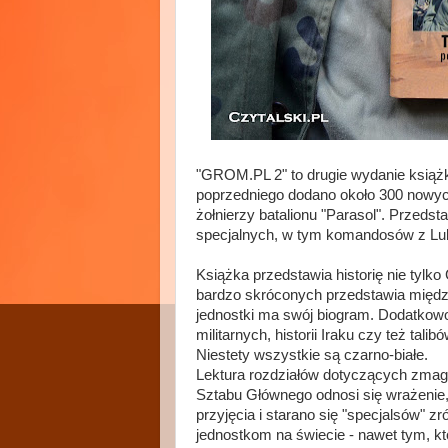
"GROM.PL 2" to drugie wydanie książki
poprzedniego dodano około 300 nowych
żołnierzy batalionu "Parasol". Przeds
specjalnych, w tym komandosów z Lubl
Książka przedstawia historię nie tyl
bardzo skróconych przedstawia międ
jednostki ma swój biogram. Dodatkowo
militarnych, historii Iraku czy też tali
Niestety wszystkie są czarno-białe.
Lektura rozdziałów dotyczących zmag
Sztabu Głównego odnosi się wrażenie, 
przyjęcia i starano się "specjalsów" 
jednostkom na świecie - nawet tym, któr