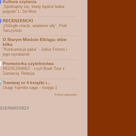
Kultura czytania
„Spotkajmy się, kiedy będzie ładna
pogoda” L. Do-Woo
RECENZENCKI
„Oślizgłe macki, wiadome siły”, Piotr
Tarczyński
O Starym Mieście Elblągu słów
kilka
"Konkurencja pęka" - Julius Fromm i
jego wynalazek
Promotorka czytelnictwa
#IDZIEZAMIEĆ - czyli Book Tour z
Zamiecią. Relacja.
Tramwaj nr 4 książki i...
Usagi Yojimbo saga – księga 1
Pokaż wszystko
BSERWATORZY