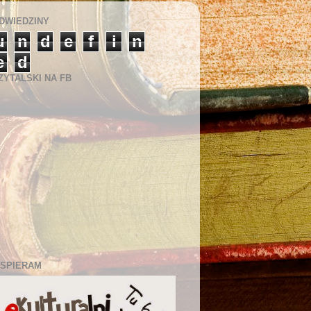
DWIEDZINY
u
n
d
e
f
i
n
e
d
ZYTALSKI NA FB
SPIERAM