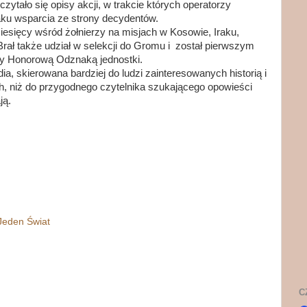
ytało się opisy akcji, w trakcie których operatorzy
ku wsparcia ze strony decydentów.
miesięcy wśród żołnierzy na misjach w Kosowie, Iraku,
 Brał także udział w selekcji do Gromu i został pierwszym
ny Honorową Odznaką jednostki.
a, skierowana bardziej do ludzi zainteresowanych historią i
ch, niż do przygodnego czytelnika szukającego opowieści
ją.
Jeden Świat
C