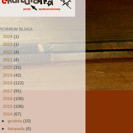
RCHIWUM BLOGA
►
2024
(1)
►
2023
(1)
►
2022
(4)
►
2021
(4)
►
2020
(31)
►
2019
(42)
►
2018
(122)
►
2017
(91)
►
2016
(106)
►
2015
(106)
▼
2014
(67)
►
grudnia
(10)
►
listopada
(6)