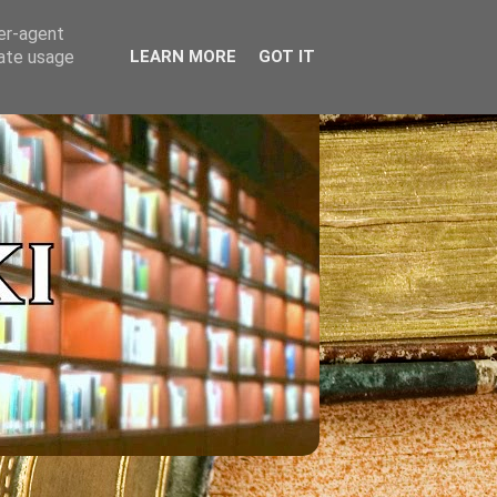
ser-agent
rate usage
LEARN MORE
GOT IT