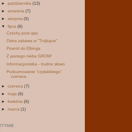
►
października
(13)
►
września
(7)
►
sierpnia
(5)
▼
lipca
(6)
Czechy post-apo
Ostra zabawa w "Trójkącie"
Powrót do Elbinga
Z jasnego nieba GROM!
Informacjonistka - trudne słowo
Podsumowanie "czytalskiego"
czerwca
►
czerwca
(7)
►
maja
(6)
►
kwietnia
(6)
►
marca
(1)
ZYTANE