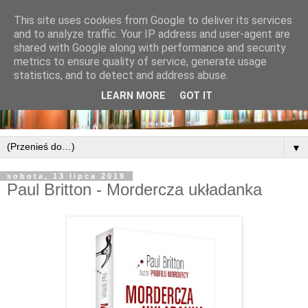
This site uses cookies from Google to deliver its services
and to analyze traffic. Your IP address and user-agent are
shared with Google along with performance and security
metrics to ensure quality of service, generate usage
statistics, and to detect and address abuse.
LEARN MORE
GOT IT
▼
sobota, 13 lipca 2019
Paul Britton - Mordercza układanka