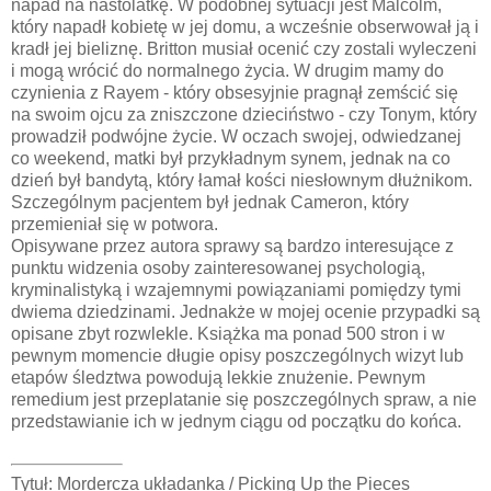
napad na nastolatkę. W podobnej sytuacji jest Malcolm,
który napadł kobietę w jej domu, a wcześnie obserwował ją i
kradł jej bieliznę. Britton musiał ocenić czy zostali wyleczeni
i mogą wrócić do normalnego życia. W drugim mamy do
czynienia z Rayem - który obsesyjnie pragnął zemścić się
na swoim ojcu za zniszczone dzieciństwo - czy Tonym, który
prowadził podwójne życie. W oczach swojej, odwiedzanej
co weekend, matki był przykładnym synem, jednak na co
dzień był bandytą, który łamał kości niesłownym dłużnikom.
Szczególnym pacjentem był jednak Cameron, który
przemieniał się w potwora.
Opisywane przez autora sprawy są bardzo interesujące z
punktu widzenia osoby zainteresowanej psychologią,
kryminalistyką i wzajemnymi powiązaniami pomiędzy tymi
dwiema dziedzinami. Jednakże w mojej ocenie przypadki są
opisane zbyt rozwlekle. Książka ma ponad 500 stron i w
pewnym momencie długie opisy poszczególnych wizyt lub
etapów śledztwa powodują lekkie znużenie. Pewnym
remedium jest przeplatanie się poszczególnych spraw, a nie
przedstawianie ich w jednym ciągu od początku do końca.
Tytuł: Mordercza układanka / Picking Up the Pieces