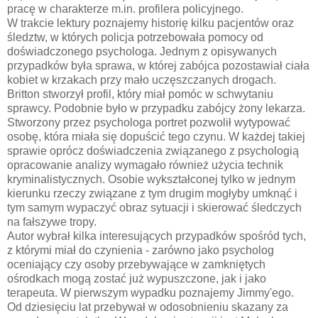
pracę w charakterze m.in. profilera policyjnego.
W trakcie lektury poznajemy historię kilku pacjentów oraz
śledztw, w których policja potrzebowała pomocy od
doświadczonego psychologa. Jednym z opisywanych
przypadków była sprawa, w której zabójca pozostawiał ciała
kobiet w krzakach przy mało uczęszczanych drogach.
Britton stworzył profil, który miał pomóc w schwytaniu
sprawcy. Podobnie było w przypadku zabójcy żony lekarza.
Stworzony przez psychologa portret pozwolił wytypować
osobę, która miała się dopuścić tego czynu. W każdej takiej
sprawie oprócz doświadczenia związanego z psychologią
opracowanie analizy wymagało również użycia technik
kryminalistycznych. Osobie wykształconej tylko w jednym
kierunku rzeczy związane z tym drugim mogłyby umknąć i
tym samym wypaczyć obraz sytuacji i skierować śledczych
na fałszywe tropy.
Autor wybrał kilka interesujących przypadków spośród tych,
z którymi miał do czynienia - zarówno jako psycholog
oceniający czy osoby przebywające w zamkniętych
ośrodkach mogą zostać już wypuszczone, jak i jako
terapeuta. W pierwszym wypadku poznajemy Jimmy'ego.
Od dziesięciu lat przebywał w odosobnieniu skazany za