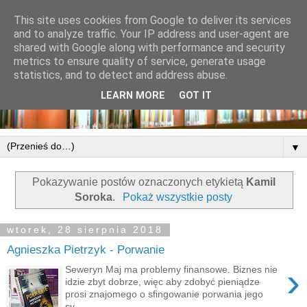
This site uses cookies from Google to deliver its services
and to analyze traffic. Your IP address and user-agent are
shared with Google along with performance and security
metrics to ensure quality of service, generate usage
statistics, and to detect and address abuse.
LEARN MORE
GOT IT
▼
Pokazywanie postów oznaczonych etykietą
Kamil
Soroka
.
Pokaż wszystkie posty
wtorek, 28 sierpnia 2018
Agnieszka Pietrzyk - Porwanie
›
Seweryn Maj ma problemy finansowe. Biznes nie
idzie zbyt dobrze, więc aby zdobyć pieniądze
prosi znajomego o sfingowanie porwania jego
sy...