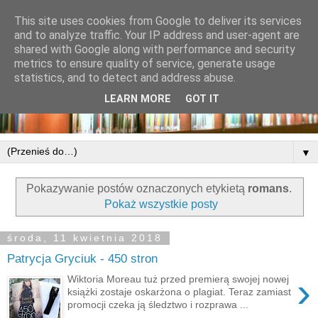
This site uses cookies from Google to deliver its services
and to analyze traffic. Your IP address and user-agent are
shared with Google along with performance and security
metrics to ensure quality of service, generate usage
statistics, and to detect and address abuse.
LEARN MORE
GOT IT
▼
Pokazywanie postów oznaczonych etykietą
romans
.
Pokaż wszystkie posty
środa, 11 kwietnia 2018
Patrycja Gryciuk - 450 stron
›
Wiktoria Moreau tuż przed premierą swojej nowej
książki zostaje oskarżona o plagiat. Teraz zamiast
promocji czeka ją śledztwo i rozprawa ...