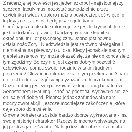
Z recenzją tej powieści jest jeden szkopuł - najistotniejszy
szczegół fabuły musi pozostać samodzielnie przez
czytelnika i wtedy dopiero można powiedzieć coś więcej o
tej książce. Tak więc będę pisał ogólnikami.
Choć napis na okładce informuje, że jest to kryminał, to nie
jest to do końca prawda. Bardziej bym się skłonił ku
określeniu thriller psychologiczny. Jedno jest pewne -
działalność Zory i Niedźwiedzia jest zarówno nielegalna i
niemoralna na pierwszy rzut oka. Kiedy jednak się nad tym
głębiej zastanowimy, może okazać się, że nie do końca się z
tym zgodzimy. Bo czy nie jest czymś dobrym pozwolić
człowiekowi pomóc swojej rodzinie w takim trudnym
położeniu? Główni bohaterowie są o tym przekonani. A nam
nie jest trudno zacząć sympatyzować z ich przekonaniami.
Dużo trudniej jest sympatyzować z drugą parą bohaterów -
Sebastianem i Pauliną - choć na początku wydawało się, że
oni są tymi dobrymi. Pisarka jednak zafundowała nam
mocny zwrot akcji i jeszcze mocniejsze zakończenie, które
daje sporo do myślenia.
Główna bohaterka została bardzo dobrze wykreowana - ma
swoją historię i charakter. Rzeczy te mocno wpływające na
jej postrzeganie świata. Dlatego też tak dobrze rozumiała