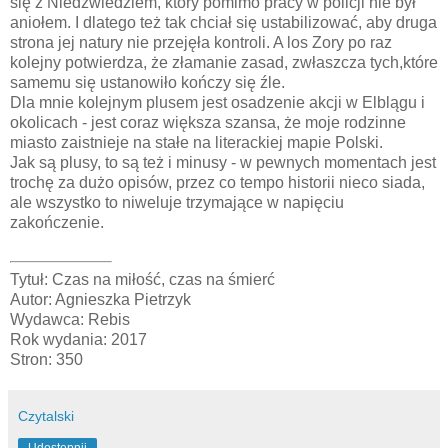
się z Niedźwiedziem, który pomimo pracy w policji nie był
aniołem. I dlatego też tak chciał się ustabilizować, aby druga
strona jej natury nie przejęła kontroli. A los Zory po raz
kolejny potwierdza, że złamanie zasad, zwłaszcza tych,które
samemu się ustanowiło kończy się źle.
Dla mnie kolejnym plusem jest osadzenie akcji w Elblągu i
okolicach - jest coraz większa szansa, że moje rodzinne
miasto zaistnieje na stałe na literackiej mapie Polski.
Jak są plusy, to są też i minusy - w pewnych momentach jest
trochę za dużo opisów, przez co tempo historii nieco siada,
ale wszystko to niweluje trzymające w napięciu
zakończenie.
Tytuł: Czas na miłość, czas na śmierć
Autor: Agnieszka Pietrzyk
Wydawca: Rebis
Rok wydania: 2017
Stron: 350
Czytalski