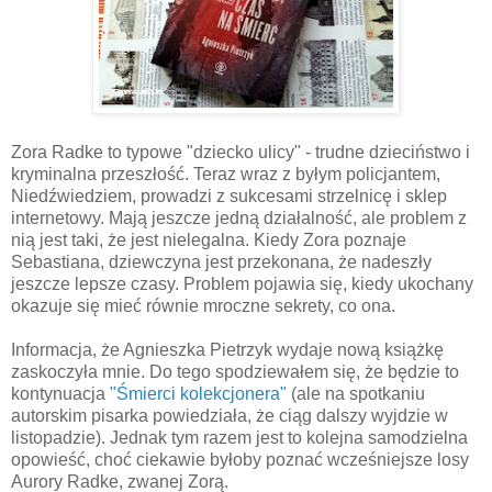
Zora Radke to typowe "dziecko ulicy" - trudne dzieciństwo i
kryminalna przeszłość. Teraz wraz z byłym policjantem,
Niedźwiedziem, prowadzi z sukcesami strzelnicę i sklep
internetowy. Mają jeszcze jedną działalność, ale problem z
nią jest taki, że jest nielegalna. Kiedy Zora poznaje
Sebastiana, dziewczyna jest przekonana, że nadeszły
jeszcze lepsze czasy. Problem pojawia się, kiedy ukochany
okazuje się mieć równie mroczne sekrety, co ona.
Informacja, że Agnieszka Pietrzyk wydaje nową książkę
zaskoczyła mnie. Do tego spodziewałem się, że będzie to
kontynuacja
"Śmierci kolekcjonera"
(ale na spotkaniu
autorskim pisarka powiedziała, że ciąg dalszy wyjdzie w
listopadzie). Jednak tym razem jest to kolejna samodzielna
opowieść, choć ciekawie byłoby poznać wcześniejsze losy
Aurory Radke, zwanej Zorą.