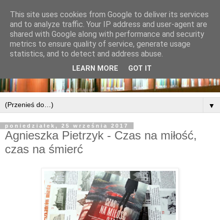
This site uses cookies from Google to deliver its services
and to analyze traffic. Your IP address and user-agent are
shared with Google along with performance and security
metrics to ensure quality of service, generate usage
statistics, and to detect and address abuse.
LEARN MORE
GOT IT
▼
poniedziałek, 25 września 2017
Agnieszka Pietrzyk - Czas na miłość,
czas na śmierć