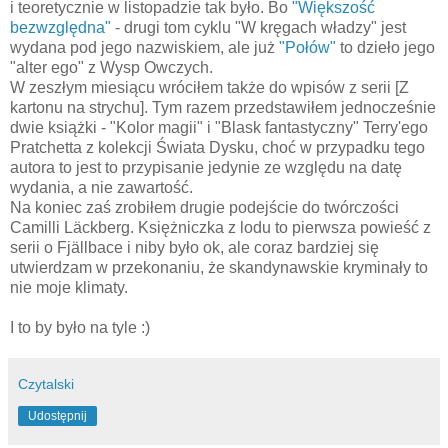
i teoretycznie w listopadzie tak było. Bo
"Większość
bezwzględna"
- drugi tom cyklu "W kręgach władzy" jest
wydana pod jego nazwiskiem, ale już
"Połów"
to dzieło jego
"alter ego" z Wysp Owczych.
W zeszłym miesiącu wróciłem także do wpisów z serii [Z
kartonu na strychu]. Tym razem przedstawiłem jednocześnie
dwie książki - "Kolor magii" i "Blask fantastyczny" Terry'ego
Pratchetta z kolekcji Świata Dysku, choć w przypadku tego
autora to jest to przypisanie jedynie ze względu na datę
wydania, a nie zawartość.
Na koniec zaś zrobiłem drugie podejście do twórczości
Camilli Läckberg. Księżniczka z lodu to pierwsza powieść z
serii o Fjällbace i niby było ok, ale coraz bardziej się
utwierdzam w przekonaniu, że skandynawskie kryminały to
nie moje klimaty.
I to by było na tyle :)
Czytalski
Udostępnij