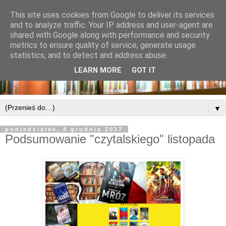
This site uses cookies from Google to deliver its services
and to analyze traffic. Your IP address and user-agent are
shared with Google along with performance and security
metrics to ensure quality of service, generate usage
statistics, and to detect and address abuse.
LEARN MORE
GOT IT
▼
poniedziałek, 4 grudnia 2017
Podsumowanie "czytalskiego" listopada