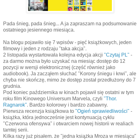
Pada śnieg, pada śnieg... A ja zapraszam na podsumowanie
ostatniego jesiennego miesiąca.
Na blogu pojawiło się 7 wpisów - pięć książkowych, jeden
filmowy i jeden z rodzaju "taka akcja".
2 listopada wystartowała kolejna edycja akcji
"Czytaj PL"
-
za darmo można było uzyskać na miesiąc dostęp do 12
pozycji w wersji elektronicznej (część również jako
audiobook). Ja zacząłem słuchać "Korony śniegu i krwi", ale
chyba nie skończę, mimo że dostęp został przedłużony do 7
grudnia.
Pod koniec października w kinach pojawił się ostatni w tym
roku film Kinowego Universum Marvela, czyli
"Thor.
Ragnarok"
. Bardzo kolorowy i bardzo zabawny.
Pierwsza recenzja książkowa to
"Ogień sprawiedliwości"
-
książka, która jednocześnie jest kontynuacją cyklu
"Czerwona ofensywa" i otwarciem nowej historii w realiach
tamtej serii.
Kilka razy już pisałem. że "jedna książka Mroza w miesiącu"