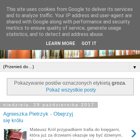
This site uses cookies from Google to deliver its services
and to analyze traffic. Your IP address and user-agent are
shared with Google along with performance and security
metrics to ensure quality of service, generate usage
statistics, and to detect and address abuse.
LEARN MORE
GOT IT
▼
Pokazywanie postów oznaczonych etykietą
groza
.
Pokaż wszystkie posty
niedziela, 29 października 2017
Agnieszka Pietrzyk - Obejrzyj
się królu
›
Mateusz Król przypadkiem trafia do księgarni,
która już za drzwiami okazuje się być dziwnym,