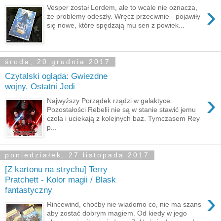
›
Vesper został Lordem, ale to wcale nie oznacza,
że problemy odeszły. Wręcz przeciwnie - pojawiły
się nowe, które spędzają mu sen z powiek...
środa, 20 grudnia 2017
Czytalski ogląda: Gwiezdne
wojny. Ostatni Jedi
›
Najwyższy Porządek rządzi w galaktyce.
Pozostałości Rebelii nie są w stanie stawić jemu
czoła i uciekają z kolejnych baz. Tymczasem Rey
p...
poniedziałek, 27 listopada 2017
[Z kartonu na strychu] Terry
Pratchett - Kolor magii / Blask
fantastyczny
›
Rincewind, choćby nie wiadomo co, nie ma szans
aby zostać dobrym magiem. Od kiedy w jego