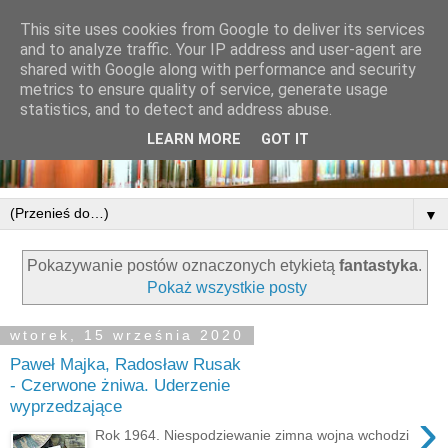
This site uses cookies from Google to deliver its services
and to analyze traffic. Your IP address and user-agent are
shared with Google along with performance and security
metrics to ensure quality of service, generate usage
statistics, and to detect and address abuse.
LEARN MORE
GOT IT
▼
Pokazywanie postów oznaczonych etykietą
fantastyka
.
Pokaż wszystkie posty
wtorek, 15 września 2020
Paweł Majka, Radosław Rusak
- Czerwone żniwa. Uderzenie
wyprzedzające
›
Rok 1964. Niespodziewanie zimna wojna wchodzi