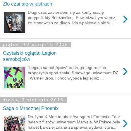
Zło czai się w lustrach
›
Długi czas zabierałem się za kontynuację
perypetii Idy Brzezińskiej. Powiedziałbym wręcz,
że stanowczo za długo. Ida wpakowała się w ...
piątek, 12 sierpnia 2016
Czytalski ogląda: Legion
samobójców
›
"Legion samobójców" to druga tegoroczna
propozycja spod znaku filmowego uniwersum DC
i Warner Bros. I choć wypada lepiej niż ...
środa, 3 sierpnia 2016
Saga o Mrocznej Phoenix
›
Drużyna X-Men to obok Avengers i Fantastic Four
jeden z filarów uniwersum Marvela. W Polsce była
nawet bardziej znana za sprawą wydawnictwa...