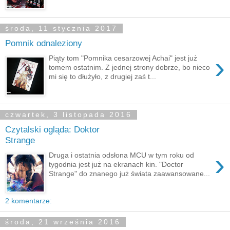
środa, 11 stycznia 2017
Pomnik odnaleziony
›
Piąty tom "Pomnika cesarzowej Achai" jest już
tomem ostatnim. Z jednej strony dobrze, bo nieco
mi się to dłużyło, z drugiej zaś t...
czwartek, 3 listopada 2016
Czytalski ogląda: Doktor
Strange
›
Druga i ostatnia odsłona MCU w tym roku od
tygodnia jest już na ekranach kin. "Doctor
Strange" do znanego już świata zaawansowane...
2 komentarze:
środa, 21 września 2016