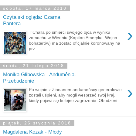
sobota, 17 marca 2018
Czytalski ogląda: Czarna
Pantera
›
T'Challa po śmierci swojego ojca w wyniku
zamachu w Wiedniu (Kapitan Ameryka: Wojna
bohaterów) ma zostać oficjalnie koronowany na
prz...
środa, 21 lutego 2018
Monika Glibowska - Andumênia.
Przebudzenie
›
Po wojnie z Zineanem andumeńscy generałowie
zostali uśpieni, aby mogli wesprzeć swój kraj,
kiedy pojawi się kolejne zagrożenie. Obudzeni ...
piątek, 26 stycznia 2018
Magdalena Kozak - Młody