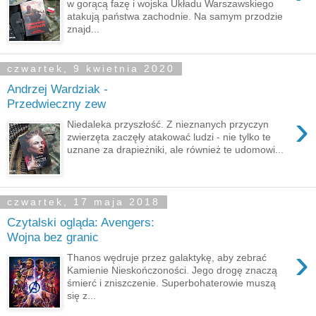
w gorącą fazę i wojska Układu Warszawskiego
atakują państwa zachodnie. Na samym przodzie
znajd...
czwartek, 9 kwietnia 2020
Andrzej Wardziak -
Przedwieczny zew
›
Niedaleka przyszłość. Z nieznanych przyczyn
zwierzęta zaczęły atakować ludzi - nie tylko te
uznane za drapieżniki, ale również te udomowi...
czwartek, 17 maja 2018
Czytalski ogląda: Avengers:
Wojna bez granic
›
Thanos wędruje przez galaktykę, aby zebrać
Kamienie Nieskończoności. Jego drogę znaczą
śmierć i zniszczenie. Superbohaterowie muszą
się z...