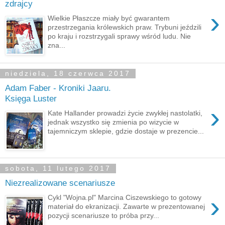
zdrajcy
›
Wielkie Płaszcze miały być gwarantem
przestrzegania królewskich praw. Trybuni jeździli
po kraju i rozstrzygali sprawy wśród ludu. Nie
zna...
niedziela, 18 czerwca 2017
Adam Faber - Kroniki Jaaru.
Księga Luster
›
Kate Hallander prowadzi życie zwykłej nastolatki,
jednak wszystko się zmienia po wizycie w
tajemniczym sklepie, gdzie dostaje w prezencie...
sobota, 11 lutego 2017
Niezrealizowane scenariusze
›
Cykl "Wojna.pl" Marcina Ciszewskiego to gotowy
materiał do ekranizacji. Zawarte w prezentowanej
pozycji scenariusze to próba przy...