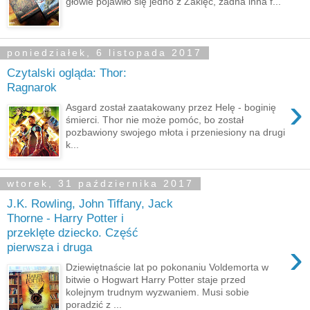
głowie pojawiło się jedno z Zaklęć, żadna inna f...
poniedziałek, 6 listopada 2017
Czytalski ogląda: Thor:
Ragnarok
›
Asgard został zaatakowany przez Helę - boginię
śmierci. Thor nie może pomóc, bo został
pozbawiony swojego młota i przeniesiony na drugi
k...
wtorek, 31 października 2017
J.K. Rowling, John Tiffany, Jack
Thorne - Harry Potter i
przeklęte dziecko. Część
›
pierwsza i druga
Dziewiętnaście lat po pokonaniu Voldemorta w
bitwie o Hogwart Harry Potter staje przed
kolejnym trudnym wyzwaniem. Musi sobie
poradzić z ...