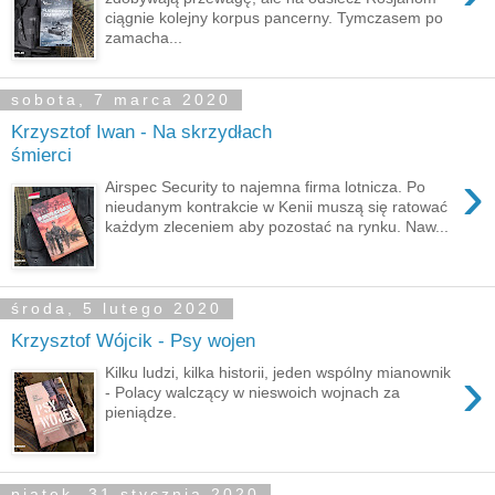
ciągnie kolejny korpus pancerny. Tymczasem po
zamacha...
sobota, 7 marca 2020
Krzysztof Iwan - Na skrzydłach
śmierci
›
Airspec Security to najemna firma lotnicza. Po
nieudanym kontrakcie w Kenii muszą się ratować
każdym zleceniem aby pozostać na rynku. Naw...
środa, 5 lutego 2020
Krzysztof Wójcik - Psy wojen
›
Kilku ludzi, kilka historii, jeden wspólny mianownik
- Polacy walczący w nieswoich wojnach za
pieniądze.
piątek, 31 stycznia 2020