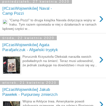
poniedziałek, 27 kwietnia 2020
[#CzasWojowników] Naval -
›
Camp Pozzi
"Camp Pozzi" to druga książka Navala dotycząca wojny w
Iraku. Tym razem opowiada w niej o działaniach w ramach
lądowej części w...
środa, 22 kwietnia 2020
[#CzasWojowników] Agata
Parafjańczuk - Afgański tryptyk
›
Porucznik Krzysztofa Oleksiak naraziła swoich
podwładnych na śmierć. Teraz musi udowodnić,
że jednak zasługuje na dowództwo i musi się wy...
wtorek, 21 kwietnia 2020
[#CzasWojowników] Jakub
Pawełek - Purpurowy zmierzch
›
Wojna w Arktyce trwa. Amerykanie powoli
zdobywają przewagę, ale na odsiecz Rosjanom