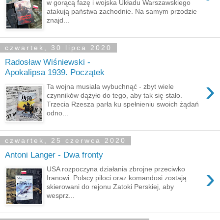
w gorącą fazę i wojska Układu Warszawskiego
atakują państwa zachodnie. Na samym przodzie
znajd...
czwartek, 30 lipca 2020
Radosław Wiśniewski -
Apokalipsa 1939. Początek
›
Ta wojna musiała wybuchnąć - zbyt wiele
czynników dążyło do tego, aby tak się stało.
Trzecia Rzesza parła ku spełnieniu swoich żądań
odno...
czwartek, 25 czerwca 2020
Antoni Langer - Dwa fronty
›
USA rozpoczyna działania zbrojne przeciwko
Iranowi. Polscy piloci oraz komandosi zostają
skierowani do rejonu Zatoki Perskiej, aby
wesprz...