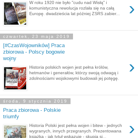
›
W roku 1920 nie było "cudu nad Wisłą" i
komunistyczna rewolucja rozlała się na całą
Europę. dwadzieścia lat później ZSRS zabier...
czwartek, 23 maja 2019
[#CzasWojowników] Praca
zbiorowa - Polscy bogowie
wojny
›
Historia polskich wojen jest pełna królów,
hetmanów i generałów, którzy swoją odwagą i
zdolnościami wojskowymi budowali jej potęgę.
środa, 9 stycznia 2019
Praca zbiorowa - Polskie
triumfy
›
Historia Polski jest pełna wojen i bitew - jednych
wygranych, innych przegranych. Prezentowana
książka - jak tytuł wskazuje - skupia si...