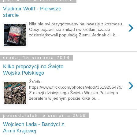
Vladimir Wolff - Pierwsze
starcie
›
Nikt nie był przygotowany na inwazję z kosmosu.
Obcy pojawili się znikąd i w krótkim czasie
zdziesiątkowali populację Ziemi. Jednak ci, k...
środa, 15 sierpnia 2018
Kilka propozycji na Święto
Wojska Polskiego
›
Źródło:
https://www.flickr.com/photos/wlodi/3519255479/
Z okazji dzisiejszego Święta Wojska Polskiego
zebrałem w jednym poście kilka pr...
poniedziałek, 6 sierpnia 2018
Wojciech Lada - Bandyci z
Armii Krajowej