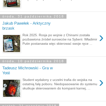
środa, 31 października 2018
Jakub Pawełek - Arktyczny
brzask
›
Rok 2025. Rosja po wojnie z Chinami została
pozbawiona źródeł surowców na Syberii. Władimir
Putin postanawia więc skierować swoje ręce ...
środa, 10 października 2018
Tadeusz Michrowski - Gra w
Yoté
›
Student wydalony z uczelni trafia do wojska na
ostatnią falę poboru. Niedopasowanie do systemu
skutkuje skierowaniem do kompanii karnej, ...
piątek, 21 września 2018