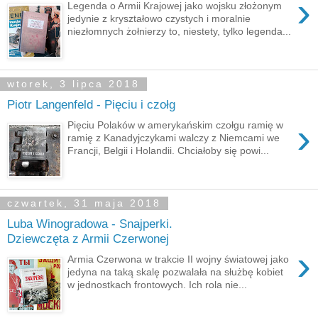
›
Legenda o Armii Krajowej jako wojsku złożonym
jedynie z kryształowo czystych i moralnie
niezłomnych żołnierzy to, niestety, tylko legenda...
wtorek, 3 lipca 2018
Piotr Langenfeld - Pięciu i czołg
›
Pięciu Polaków w amerykańskim czołgu ramię w
ramię z Kanadyjczykami walczy z Niemcami we
Francji, Belgii i Holandii. Chciałoby się powi...
czwartek, 31 maja 2018
Luba Winogradowa - Snajperki.
Dziewczęta z Armii Czerwonej
›
Armia Czerwona w trakcie II wojny światowej jako
jedyna na taką skalę pozwalała na służbę kobiet
w jednostkach frontowych. Ich rola nie...