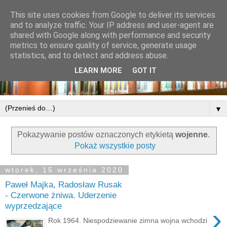
This site uses cookies from Google to deliver its services
and to analyze traffic. Your IP address and user-agent are
shared with Google along with performance and security
metrics to ensure quality of service, generate usage
statistics, and to detect and address abuse.
LEARN MORE
GOT IT
▼
Pokazywanie postów oznaczonych etykietą
wojenne
.
Pokaż wszystkie posty
wtorek, 15 września 2020
Paweł Majka, Radosław Rusak
- Czerwone żniwa. Uderzenie
wyprzedzające
›
Rok 1964. Niespodziewanie zimna wojna wchodzi