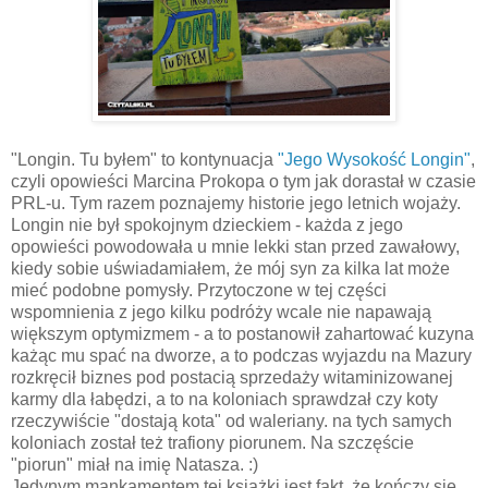
"Longin. Tu byłem" to kontynuacja
"Jego Wysokość Longin"
,
czyli opowieści Marcina Prokopa o tym jak dorastał w czasie
PRL-u. Tym razem poznajemy historie jego letnich wojaży.
Longin nie był spokojnym dzieckiem - każda z jego
opowieści powodowała u mnie lekki stan przed zawałowy,
kiedy sobie uświadamiałem, że mój syn za kilka lat może
mieć podobne pomysły. Przytoczone w tej części
wspomnienia z jego kilku podróży wcale nie napawają
większym optymizmem - a to postanowił zahartować kuzyna
każąc mu spać na dworze, a to podczas wyjazdu na Mazury
rozkręcił biznes pod postacią sprzedaży witaminizowanej
karmy dla łabędzi, a to na koloniach sprawdzał czy koty
rzeczywiście "dostają kota" od waleriany. na tych samych
koloniach został też trafiony piorunem. Na szczęście
"piorun" miał na imię Natasza. :)
Jedynym mankamentem tej książki jest fakt, że kończy się