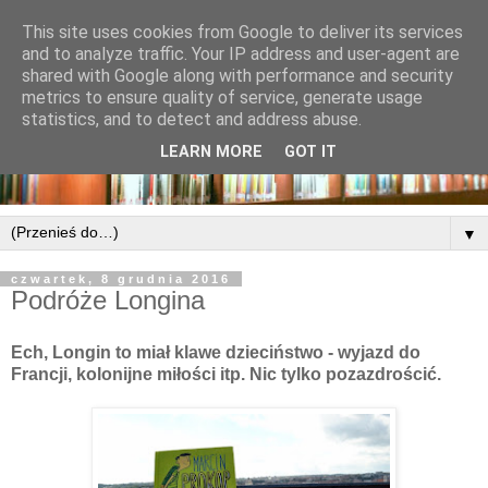
This site uses cookies from Google to deliver its services
and to analyze traffic. Your IP address and user-agent are
shared with Google along with performance and security
metrics to ensure quality of service, generate usage
statistics, and to detect and address abuse.
LEARN MORE
GOT IT
▼
czwartek, 8 grudnia 2016
Podróże Longina
Ech, Longin to miał klawe dzieciństwo - wyjazd do
Francji, kolonijne miłości itp. Nic tylko pozazdrościć.