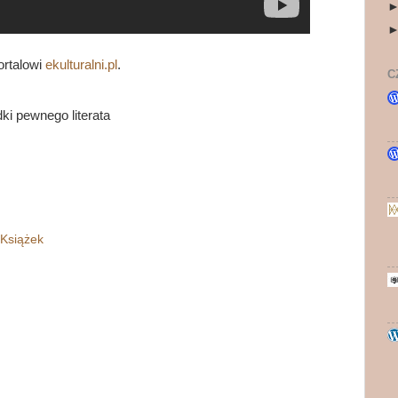
ortalowi
ekulturalni.pl
.
C
dki pewnego literata
 Książek