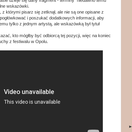
sie dzieje się dany fragment - terminy "niedawno temu"
adne wskazówki.
 z którymi pisarz się zetknął, ale nie są one opisane z
ę pogłówkować i poszukać dodatkowych informacji, aby
lemu tylko z jednym artystą, ale wskazówką był tytuł
zać, kto mógłby być odbiorcą tej pozycji, więc na koniec
chy z festiwalu w Opolu.