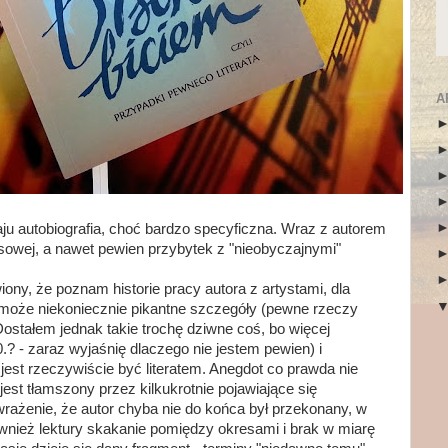
A
ju autobiografia, choć bardzo specyficzna. Wraz z autorem
sowej, a nawet pewien przybytek z "nieobyczajnymi"
iony, że poznam historie pracy autora z artystami, dla
 - może niekoniecznie pikantne szczegóły (pewne rzeczy
ostałem jednak takie trochę dziwne coś, bo więcej
.? - zaraz wyjaśnię dlaczego nie jestem pewien) i
 jest rzeczywiście być literatem. Anegdot co prawda nie
jest tłamszony przez kilkukrotnie pojawiające się
wrażenie, że autor chyba nie do końca był przekonany, w
również lektury skakanie pomiędzy okresami i brak w miarę