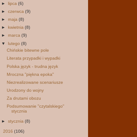
►
lipca
(6)
►
czerwca
(9)
►
maja
(8)
►
kwietnia
(8)
►
marca
(9)
▼
lutego
(8)
Chińskie bitewne pole
Literata przypadki i wypadki
Polska język - trudna język
Mroczna "piękna epoka"
Niezrealizowane scenariusze
Urodzony do wojny
Za drutami obozu
Podsumowanie "czytalskiego"
stycznia
►
stycznia
(8)
►
2016
(106)