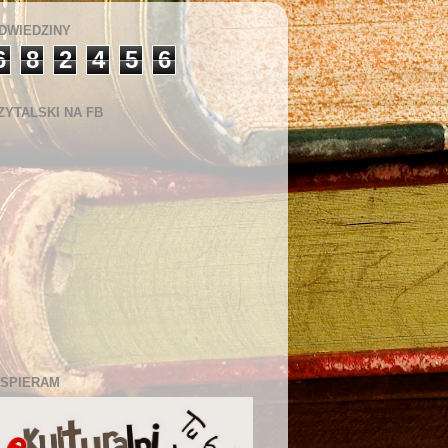
DWIEDZINY
6
8
2
4
5
6
ZYTALSKI NA FB
SPIERAM