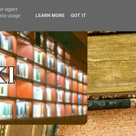
ser-agent
rate usage
LEARN MORE
GOT IT