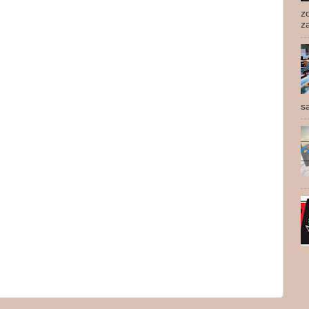
z
z
s