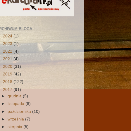
RCHIWUM BLOGA
►
2024
(1)
►
2023
(1)
►
2022
(4)
►
2021
(4)
►
2020
(31)
►
2019
(42)
►
2018
(122)
▼
2017
(91)
►
grudnia
(5)
►
listopada
(8)
►
października
(10)
►
września
(7)
►
sierpnia
(5)