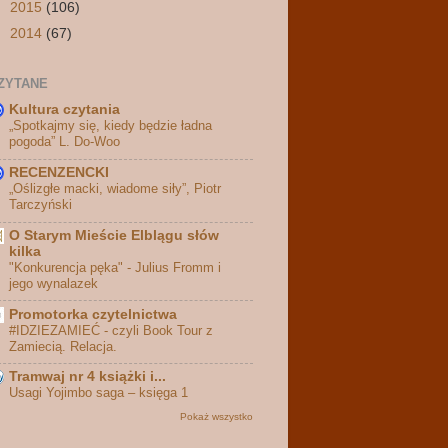
►
2015
(106)
►
2014
(67)
ZYTANE
Kultura czytania
„Spotkajmy się, kiedy będzie ładna
pogoda” L. Do-Woo
RECENZENCKI
„Oślizgłe macki, wiadome siły”, Piotr
Tarczyński
O Starym Mieście Elblągu słów
kilka
"Konkurencja pęka" - Julius Fromm i
jego wynalazek
Promotorka czytelnictwa
#IDZIEZAMIEĆ - czyli Book Tour z
Zamiecią. Relacja.
Tramwaj nr 4 książki i...
Usagi Yojimbo saga – księga 1
Pokaż wszystko