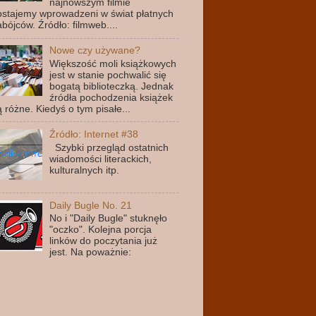
najnowszym filmie
ostajemy wprowadzeni w świat płatnych
abójców. Źródło: filmweb....
Nowe czy używane?
Większość moli książkowych
jest w stanie pochwalić się
bogatą biblioteczką. Jednak
źródła pochodzenia książek
ą różne. Kiedyś o tym pisałe...
Źródło: Internet #38
Szybki przegląd ostatnich
wiadomości literackich,
kulturalnych itp.
Daily Bugle No. 21
No i "Daily Bugle" stuknęło
"oczko". Kolejna porcja
linków do poczytania już
jest. Na poważnie: