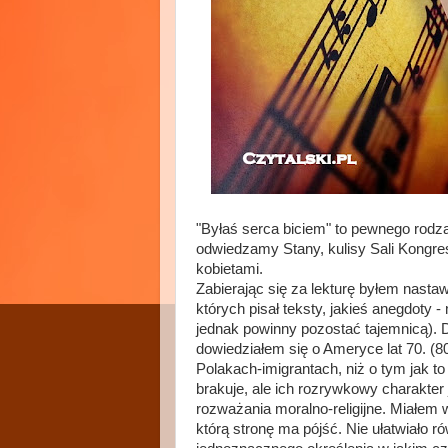
"Byłaś serca biciem" to pewnego rodza
odwiedzamy Stany, kulisy Sali Kongre
kobietami.
Zabierając się za lekturę byłem nastaw
których pisał teksty, jakieś anegdoty
jednak powinny pozostać tajemnicą). D
dowiedziałem się o Ameryce lat 70. (80
Polakach-imigrantach, niż o tym jak to
brakuje, ale ich rozrywkowy charakter 
rozważania moralno-religijne. Miałem 
którą stronę ma pójść. Nie ułatwiało 