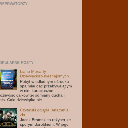
BSERWATORZY
OPULARNE POSTY
Liane Moriarty -
Dziewięcioro nieznajomych
Pobyt w odludnym ośrodku
spa miał dać przebywającym
w nim kuracjuszom
ożliwość całkowitej odmiany ducha i
ała. Cała dziewiątka nie...
Czytalski ogląda: Anatomia
zła
Jacek Bromski to reżyser ze
sporym dorobkiem. W jego