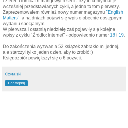
czterech tomikach mangowych serii - trzy to kontynuacje
wcześniej przedstawianych cykli, a jedna to tom pierwszy.
Zaprezentowałem również nowy numer magazynu
"English
Matters"
, a na dniach pojawi się wpis o obecnie dostępnym
wydaniu specjalnym.
W pierwszą i ostatnią niedzielę zaś pojawiły się kolejne
wpisy z cyklu "Źródło: Internet" - odpowiednio numer
18
i
19
.
Do zakończenia wyzwania 52 książek zabrakło mi jednej,
ale starczył tylko jeden dzień, aby to zrobić :)
Księgozbiór powiększył się o 6 pozycji.
Czytalski
Udostępnij