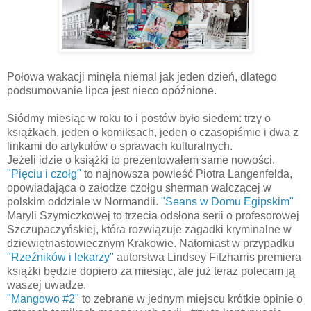
Połowa wakacji minęła niemal jak jeden dzień, dlatego
podsumowanie lipca jest nieco opóźnione.
Siódmy miesiąc w roku to i postów było siedem: trzy o
książkach, jeden o komiksach, jeden o czasopiśmie i dwa z
linkami do artykułów o sprawach kulturalnych.
Jeżeli idzie o książki to prezentowałem same nowości.
"Pięciu i czołg"
to najnowsza powieść Piotra Langenfelda,
opowiadająca o załodze czołgu sherman walczącej w
polskim oddziale w Normandii.
"Seans w Domu Egipskim"
Maryli Szymiczkowej to trzecia odsłona serii o profesorowej
Szczupaczyńskiej, która rozwiązuje zagadki kryminalne w
dziewiętnastowiecznym Krakowie. Natomiast w przypadku
"Rzeźników i lekarzy"
autorstwa Lindsey Fitzharris premiera
książki będzie dopiero za miesiąc, ale już teraz polecam ją
waszej uwadze.
"Mangowo #2"
to zebrane w jednym miejscu krótkie opinie o