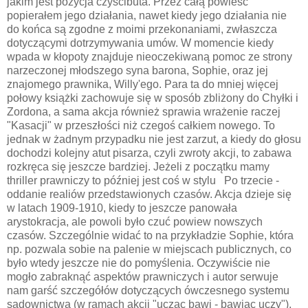
jakim jest pozycja czyścibuta. Przez całą powieść
popierałem jego działania, nawet kiedy jego działania nie
do końca są zgodne z moimi przekonaniami, zwłaszcza
dotyczącymi dotrzymywania umów. W momencie kiedy
wpada w kłopoty znajduje nieoczekiwaną pomoc ze strony
narzeczonej młodszego syna barona, Sophie, oraz jej
znajomego prawnika, Willy'ego. Para ta do mniej więcej
połowy książki zachowuje się w sposób zbliżony do Chyłki i
Zordona, a sama akcja również sprawia wrażenie raczej
"Kasacji" w przeszłości niż czegoś całkiem nowego. To
jednak w żadnym przypadku nie jest zarzut, a kiedy do głosu
dochodzi kolejny atut pisarza, czyli zwroty akcji, to zabawa
rozkręca się jeszcze bardziej. Jeżeli z początku mamy
thriller prawniczy to później jest coś w stylu Po trzecie -
oddanie realiów przedstawionych czasów. Akcja dzieje się
w latach 1909-1910, kiedy to jeszcze panowała
arystokracja, ale powoli było czuć powiew nowszych
czasów. Szczególnie widać to na przykładzie Sophie, która
np. pozwala sobie na palenie w miejscach publicznych, co
było wtedy jeszcze nie do pomyślenia. Oczywiście nie
mogło zabraknąć aspektów prawniczych i autor serwuje
nam garść szczegółów dotyczących ówczesnego systemu
sądownictwa (w ramach akcji "ucząc bawi - bawiąc uczy").