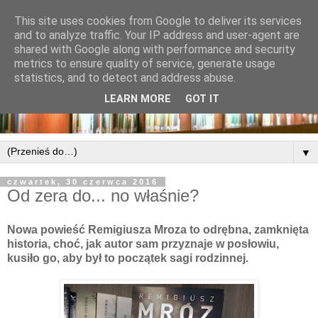
This site uses cookies from Google to deliver its services
and to analyze traffic. Your IP address and user-agent are
shared with Google along with performance and security
metrics to ensure quality of service, generate usage
statistics, and to detect and address abuse.
LEARN MORE
GOT IT
▼
czwartek, 30 czerwca 2016
Od zera do... no właśnie?
Nowa powieść Remigiusza Mroza to odrębna, zamknięta
historia, choć, jak autor sam przyznaje w posłowiu,
kusiło go, aby był to początek sagi rodzinnej.