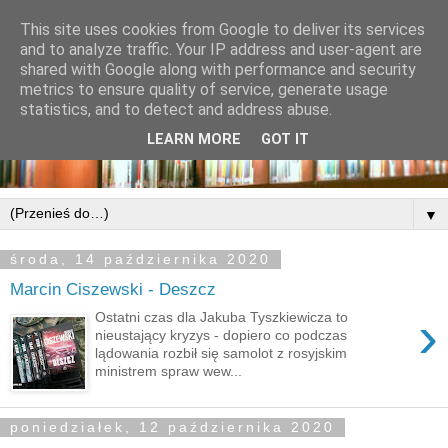
This site uses cookies from Google to deliver its services
and to analyze traffic. Your IP address and user-agent are
shared with Google along with performance and security
metrics to ensure quality of service, generate usage
statistics, and to detect and address abuse.
LEARN MORE
GOT IT
▼
środa, 14 października 2020
Marcin Ciszewski - Deszcz
›
Ostatni czas dla Jakuba Tyszkiewicza to
nieustający kryzys - dopiero co podczas
lądowania rozbił się samolot z rosyjskim
ministrem spraw wew...
poniedziałek, 12 października 2020