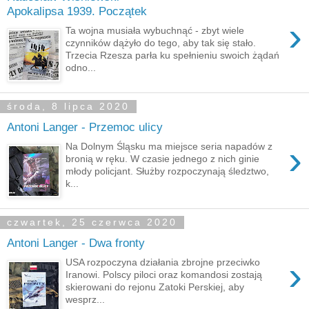
Apokalipsa 1939. Początek
›
Ta wojna musiała wybuchnąć - zbyt wiele
czynników dążyło do tego, aby tak się stało.
Trzecia Rzesza parła ku spełnieniu swoich żądań
odno...
środa, 8 lipca 2020
Antoni Langer - Przemoc ulicy
›
Na Dolnym Śląsku ma miejsce seria napadów z
bronią w ręku. W czasie jednego z nich ginie
młody policjant. Służby rozpoczynają śledztwo,
k...
czwartek, 25 czerwca 2020
Antoni Langer - Dwa fronty
›
USA rozpoczyna działania zbrojne przeciwko
Iranowi. Polscy piloci oraz komandosi zostają
skierowani do rejonu Zatoki Perskiej, aby
wesprz...